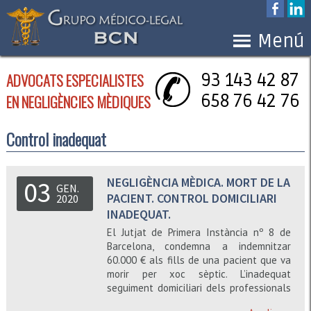
Menú
ADVOCATS ESPECIALISTES
93 143 42 87
658 76 42 76
EN NEGLIGÈNCIES MÈDIQUES
Control inadequat
NEGLIGÈNCIA MÈDICA. MORT DE LA
03
GEN.
PACIENT. CONTROL DOMICILIARI
2020
INADEQUAT.
El Jutjat de Primera Instància nº 8 de
Barcelona, condemna a indemnitzar
60.000 € als fills de una pacient que va
morir per xoc sèptic. L’inadequat
seguiment domiciliari dels professionals
del CAP va permetre l’empitjorament de