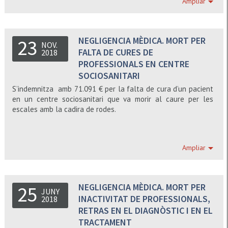
Ampliar
les lesions que presentava. No es van
adoptar les mesures necessàries per
evitar la infecció i es va retardar la
instauració del tractament necessari
NEGLIGENCIA MÈDICA. MORT PER
23
privant a la pacient de l’oportunitat de
NOV.
FALTA DE CURES DE
2018
supervivència, sent molt probable que
PROFESSIONALS EN CENTRE
no s’hagués produït la mort si s’hagués
actuat segons la lex artis.
SOCIOSANITARI
S’indemnitza amb 71.091 € per la falta de cura d’un pacient
en un centre sociosanitari que va morir al caure per les
escales amb la cadira de rodes.
Ampliar
NEGLIGENCIA MÈDICA. MORT PER
25
JUNY
INACTIVITAT DE PROFESSIONALS,
2018
RETRAS EN EL DIAGNÒSTIC I EN EL
TRACTAMENT