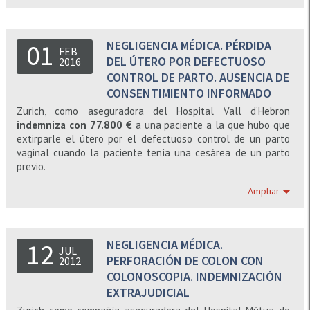
Estos riesgos, que se materializaron
después de la operación, comportaron
NEGLIGENCIA MÉDICA. PÉRDIDA
01
que la paciente se tuviera que someter
FEB
DEL ÚTERO POR DEFECTUOSO
a nueve intervenciones quirúrgicas
2016
adicionales, que no pudiera comer sólido
CONTROL DE PARTO. AUSENCIA DE
durante tres años y que sufriera
CONSENTIMIENTO INFORMADO
pérdidas de consciencia con caídas y
Zurich, como aseguradora del Hospital Vall d’Hebron
traumatismos por bajadas de azúcar
indemniza con 77.800 €
a una paciente a la que hubo que
repentinas.
extirparle el útero por el defectuoso control de un parto
vaginal cuando la paciente tenía una cesárea de un parto
El Juzgado considera acreditado que, si
previo.
se hubiera informado correctamente, no
habría dado su consentimiento para ser
Además, no había sido informada de los riesgos por lo que
Ampliar
operada.
no pudo decidir entre el parto vaginal que se le realizó o la
práctica de una nueva cesárea.
NEGLIGENCIA MÉDICA.
12
JUL
PERFORACIÓN DE COLON CON
2012
COLONOSCOPIA. INDEMNIZACIÓN
EXTRAJUDICIAL