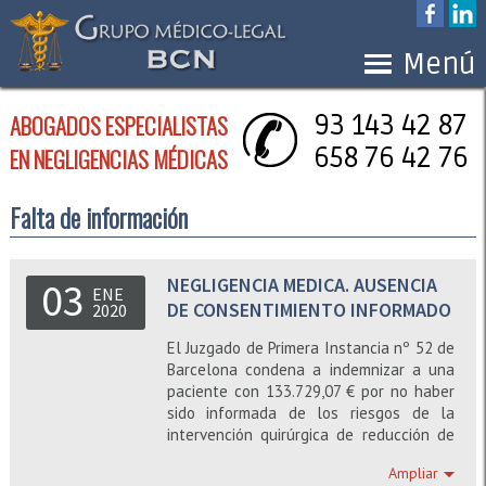
Menú
ABOGADOS ESPECIALISTAS
93 143 42 87
658 76 42 76
EN NEGLIGENCIAS MÉDICAS
Falta de información
NEGLIGENCIA MEDICA. AUSENCIA
03
ENE
DE CONSENTIMIENTO INFORMADO
2020
El Juzgado de Primera Instancia nº 52 de
Barcelona condena a indemnizar a una
paciente con 133.729,07 € por no haber
sido informada de los riesgos de la
intervención quirúrgica de reducción de
estómago que le practicaron en el
Ampliar
Hospital Vall d’Hebron.