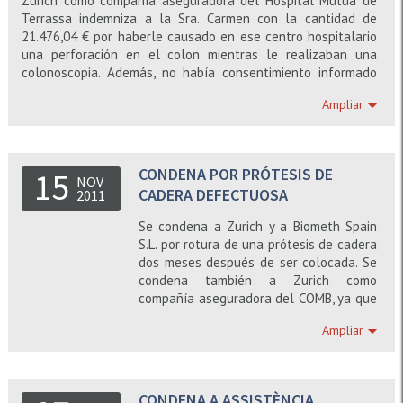
Zurich como compañía aseguradora del Hospital Mútua de
Terrassa indemniza a la Sra. Carmen con la cantidad de
21.476,04 € por haberle causado en ese centro hospitalario
una perforación en el colon mientras le realizaban una
colonoscopia. Además, no había consentimiento informado
en relación con los riesgos que comporta esta prueba.
Ampliar
CONDENA POR PRÓTESIS DE
15
NOV
CADERA DEFECTUOSA
2011
Se condena a Zurich y a Biometh Spain
S.L. por rotura de una prótesis de cadera
dos meses después de ser colocada. Se
condena también a Zurich como
compañía aseguradora del COMB, ya que
el médico que colocó la prótesis no
Ampliar
informó al paciente de los riesgos de la
intervención ni de las características de
la prótesis. Ausencia de consentimiento
informado.
CONDENA A ASSISTÈNCIA