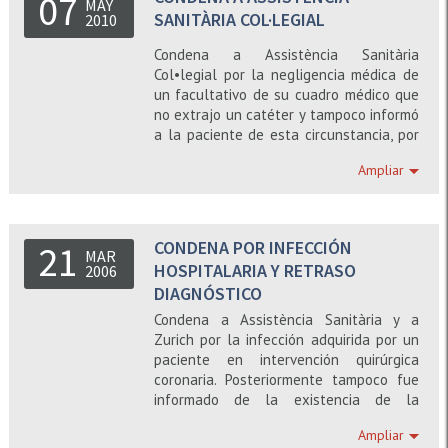
07
MAY
SANITÀRIA COL·LEGIAL
2010
Condena a Assistència Sanitària
Col•legial por la negligencia médica de
un facultativo de su cuadro médico que
no extrajo un catéter y tampoco informó
a la paciente de esta circunstancia, por
lo que, al no conecer las consecuencias,
Ampliar
no pudo someterse a un tratamiento
adecuado.
CONDENA POR INFECCIÓN
21
MAR
HOSPITALARIA Y RETRASO
2006
DIAGNÓSTICO
Condena a Assistència Sanitària y a
Zurich por la infección adquirida por un
paciente en intervención quirúrgica
coronaria. Posteriormente tampoco fue
informado de la existencia de la
infección, por lo que se produjo un
Ampliar
retraso en el tratamiento, produciéndose